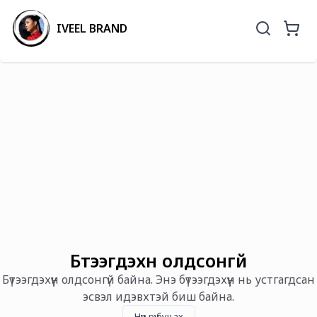
IVEEL BRAND
Бүтээгдэхүүн олдсонгүй
Бүтээгдэхүүн олдсонгүй байна. Энэ бүтээгдэхүүн нь устгагдсан
эсвэл идэвхтэй биш байна.
Нүүр рүү буцах