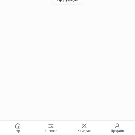
Нүүр
Ангилал
Хямдрал
Профайл