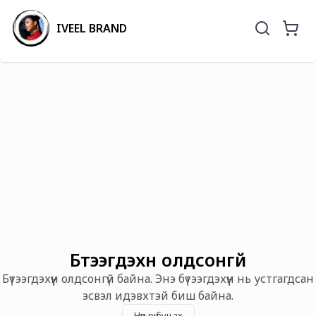
IVEEL BRAND
Бүтээгдэхүүн олдсонгүй
Бүтээгдэхүүн олдсонгүй байна. Энэ бүтээгдэхүүн нь устгагдсан
эсвэл идэвхтэй биш байна.
Нүүр рүү буцах