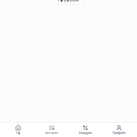
Нүүр
Ангилал
Хямдрал
Профайл