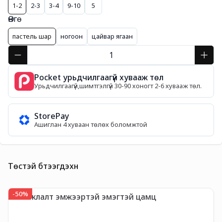
1-2
2-3
3-4
9-10
5
Өнгө
пастель шар
ногоон
цайвар ягаан
Pocket урьдчилгаагүй хувааж төл
Урьдчилгаагүй,шимтгэлгүй 30-90 хоногт 2-6 хувааж төл.
StorePay
Ашиглан 4 хуваан төлөх боломжтой
Төстэй бүтээгдэхүүн
-
50
%
-
Уламжлалт эмжээртэй эмэгтэй цамц
Х