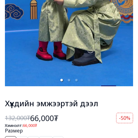
Хүүхдийн эмжээртэй дээл
66,000₮
132,000
₮
-50%
Хэмнэлт:
66,000
₮
Размер