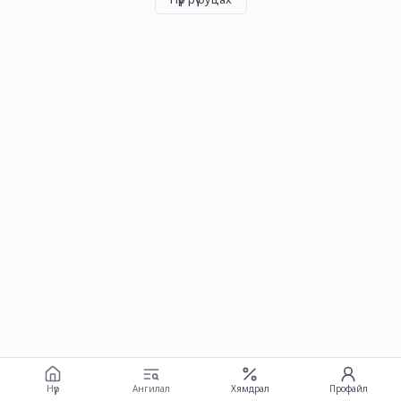
Нүүр
Ангилал
Хямдрал
Профайл