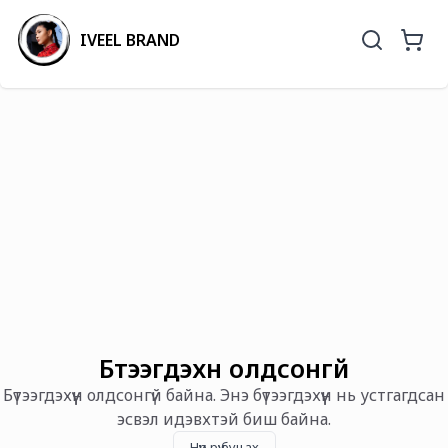
IVEEL BRAND
Бүтээгдэхүүн олдсонгүй
Бүтээгдэхүүн олдсонгүй байна. Энэ бүтээгдэхүүн нь устгагдсан
эсвэл идэвхтэй биш байна.
Нүүр рүү буцах