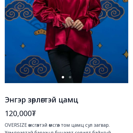
Энгэр зөрлөгтэй цамц
120,000₮
Богино тайлбар
OVERSIZE өмсгөлтэй өмсгөл том цамц сул загвар.

Хямдралтай бараанд буцаалт солилт байхгүй.