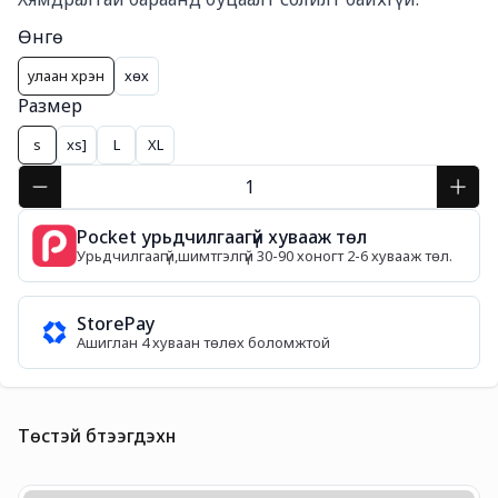
Өнгө
улаан хүрэн
хөх
Размер
s
xs]
L
XL
Pocket урьдчилгаагүй хувааж төл
Урьдчилгаагүй,шимтгэлгүй 30-90 хоногт 2-6 хувааж төл.
StorePay
Ашиглан 4 хуваан төлөх боломжтой
Төстэй бүтээгдэхүүн