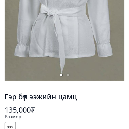
Гэр бүл ээжийн цамц
135,000₮
Размер
xxs