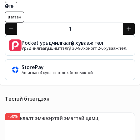
Өнгө
цагаан
Pocket урьдчилгаагүй хувааж төл
Урьдчилгаагүй,шимтгэлгүй 30-90 хоногт 2-6 хувааж төл.
StorePay
Ашиглан 4 хуваан төлөх боломжтой
Төстэй бүтээгдэхүүн
-
50
%
-
Уламжлалт эмжээртэй эмэгтэй цамц
Х