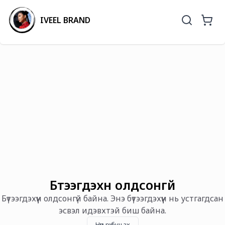
IVEEL BRAND
Бүтээгдэхүүн олдсонгүй
Бүтээгдэхүүн олдсонгүй байна. Энэ бүтээгдэхүүн нь устгагдсан
эсвэл идэвхтэй биш байна.
Нүүр рүү буцах