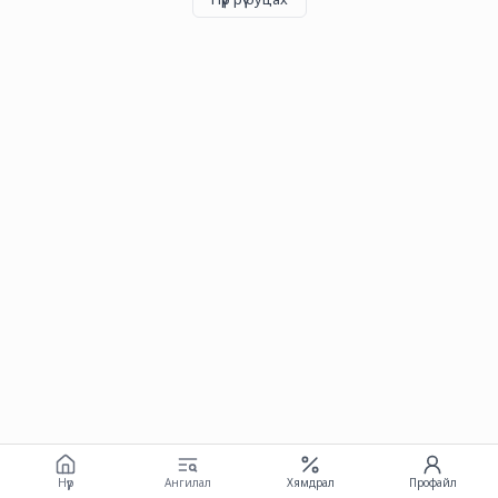
Нүүр
Ангилал
Хямдрал
Профайл