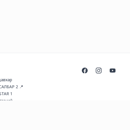
Facebook
Instagram
YouTube
давхар
 САЛБАР 2 📍
STAR 1
гээний