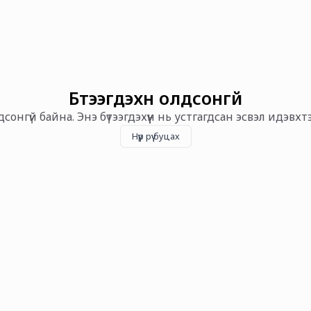
Бүтээгдэхүүн олдсонгүй
олдсонгүй байна. Энэ бүтээгдэхүүн нь устгагдсан эсвэл идэвх
Нүүр рүү буцах