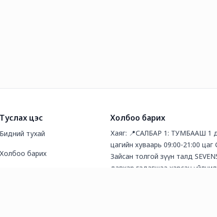
Туслах цэс
Холбоо барих
Хаяг: 📍САЛБАР 1: ТУМБААШ 1 
Бидний тухай
цагийн хуваарь 09:00-21:00 цаг
Холбоо барих
Зайсан толгой зүүн талд SEVEN
давхар гадагшаа харсан үйлчил
Түгээмэл асуултууд
талбай 09:00-21:00
Нийтлэл
Утас: 75777337