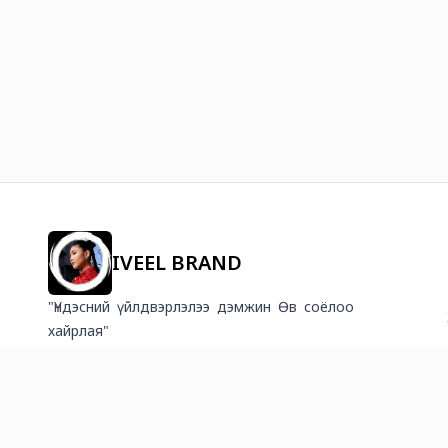
IVEEL BRAND
"Үндэсний үйлдвэрлэлээ дэмжин Өв соёлоо
хайрлая"