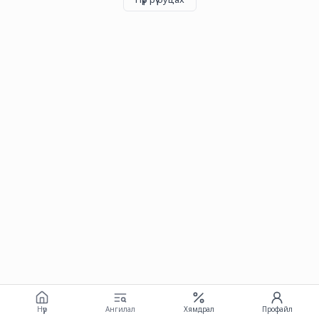
Нүүр
Ангилал
Хямдрал
Профайл