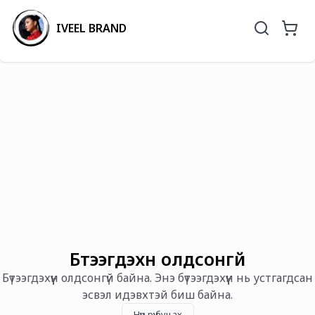
IVEEL BRAND
Бүтээгдэхүүн олдсонгүй
Бүтээгдэхүүн олдсонгүй байна. Энэ бүтээгдэхүүн нь устгагдсан
эсвэл идэвхтэй биш байна.
Нүүр рүү буцах