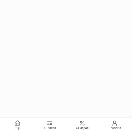
Нүүр
Ангилал
Хямдрал
Профайл