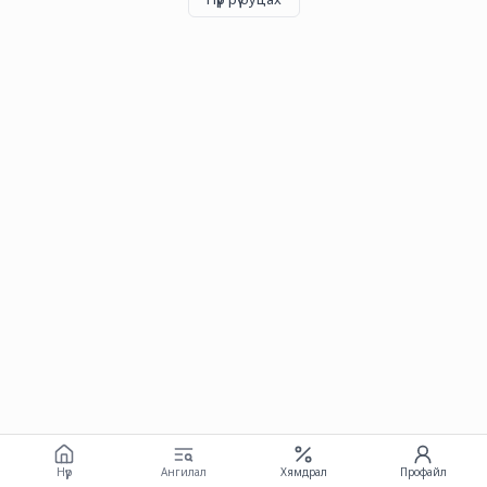
Нүүр
Ангилал
Хямдрал
Профайл