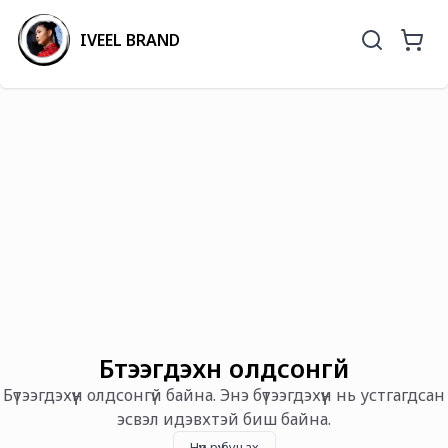
IVEEL BRAND
Бүтээгдэхүүн олдсонгүй
Бүтээгдэхүүн олдсонгүй байна. Энэ бүтээгдэхүүн нь устгагдсан
эсвэл идэвхтэй биш байна.
Нүүр рүү буцах