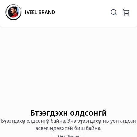
IVEEL BRAND
Бүтээгдэхүүн олдсонгүй
Бүтээгдэхүүн олдсонгүй байна. Энэ бүтээгдэхүүн нь устгагдсан
эсвэл идэвхтэй биш байна.
Нүүр рүү буцах