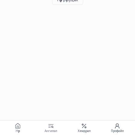
Нүүр
Ангилал
Хямдрал
Профайл