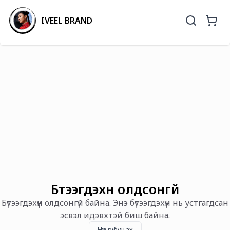
IVEEL BRAND
Бүтээгдэхүүн олдсонгүй
Бүтээгдэхүүн олдсонгүй байна. Энэ бүтээгдэхүүн нь устгагдсан
эсвэл идэвхтэй биш байна.
Нүүр рүү буцах