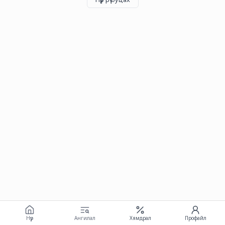
Нүүр
Ангилал
Хямдрал
Профайл