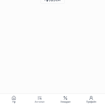
Нүүр
Ангилал
Хямдрал
Профайл