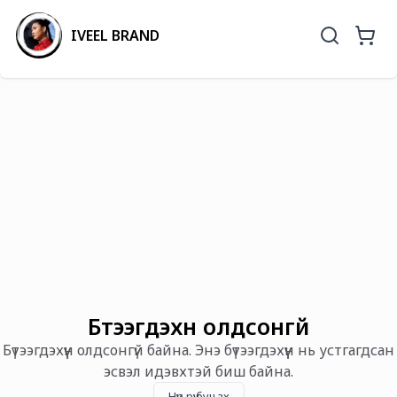
IVEEL BRAND
Бүтээгдэхүүн олдсонгүй
Бүтээгдэхүүн олдсонгүй байна. Энэ бүтээгдэхүүн нь устгагдсан
эсвэл идэвхтэй биш байна.
Нүүр рүү буцах