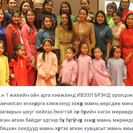
b .н 1 жилийн ойн арга хэмжээнд ИВЭЭЛ БРЭНД оролцож,
анаачилсан энэхүү арга хэмжээнд ээжүүд маань өөрсдөө м
 загварын шоуг хийлээ.Эмэгтэй хүн бүрийн нэгэн мөрөөд
сөн алхах байдаг эдгээр бүх бүсгүйчүүд ээжүүд маань мөрөөд
бяцхан охидууд маань хүртэл алхан хувцасыг маань амьлу