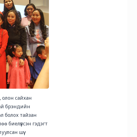
 олон сайхан
анай брэндийн
өл болох тайзан
лөө биелүүлсэн гэдэгт
улсан шүү