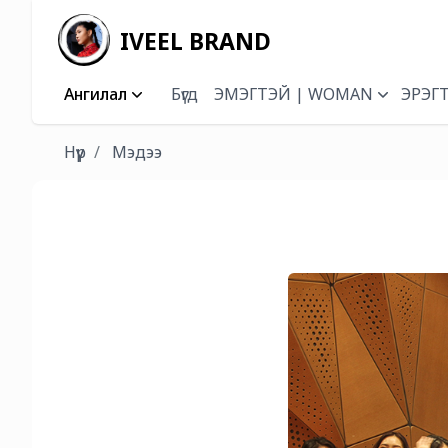
IVEEL BRAND
Ангилал
Бүгд
ЭМЭГТЭЙ | WOMAN
ЭРЭГ
Нүүр
Мэдээ