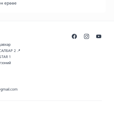
эн ерөөе
Facebook
Instagram
YouTube
давхар
 САЛБАР 2 📍
STAR 1
гээний
@gmail.com