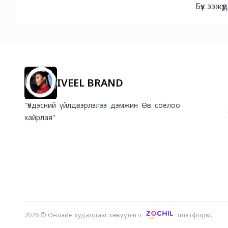
Бүх ээж
IVEEL BRAND
"Үндэсний үйлдвэрлэлээ дэмжин Өв соёлоо
хайрлая"
2026
©
Онлайн худалдааг хөгжүүлэгч
платформ.