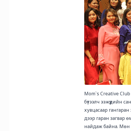
Mom`s Creative Clu
бүтээлч ээжүүдийн с
хувцасаар гангаран
дээр гаран загвар өм
найдаж байна. Мөн 