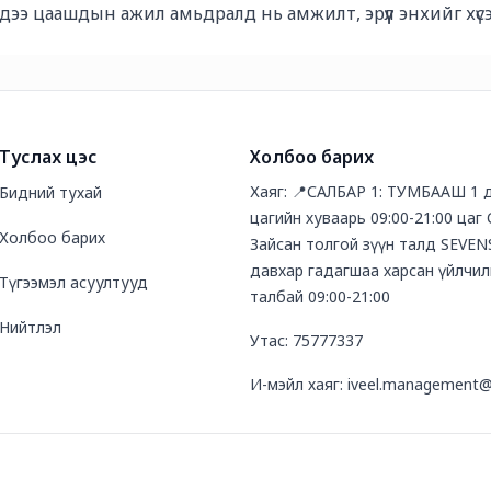
үүддээ цаашдын ажил амьдралд нь амжилт, эрүүл энхийг хүс
Туслах цэс
Холбоо барих
Хаяг: 📍САЛБАР 1: ТУМБААШ 1 
Бидний тухай
цагийн хуваарь 09:00-21:00 цаг
Холбоо барих
Зайсан толгой зүүн талд SEVEN
давхар гадагшаа харсан үйлчил
Түгээмэл асуултууд
талбай 09:00-21:00
Нийтлэл
Утас: 75777337
И-мэйл хаяг: iveel.management