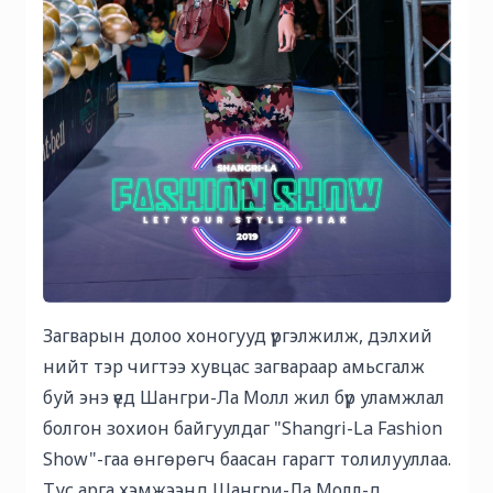
Загварын долоо хоногууд үргэлжилж, дэлхий
нийт тэр чигтээ хувцас загвараар амьсгалж
буй энэ үед Шангри-Ла Молл жил бүр уламжлал
болгон зохион байгуулдаг "Shangri-La Fashion
Show"-гаа өнгөрөгч баасан гарагт толилууллаа.
Тус арга хэмжээнд Шангри-Ла Молл-д